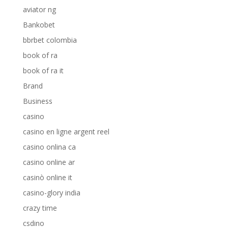
aviator ng
Bankobet
bbrbet colombia
book of ra
book of ra it
Brand
Business
casino
casino en ligne argent reel
casino onlina ca
casino online ar
casinò online it
casino-glory india
crazy time
csdino