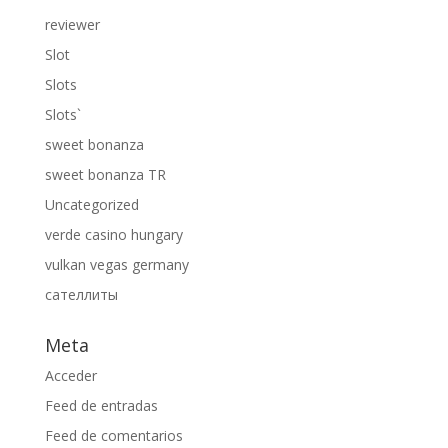
reviewer
Slot
Slots
Slots`
sweet bonanza
sweet bonanza TR
Uncategorized
verde casino hungary
vulkan vegas germany
сателлиты
Meta
Acceder
Feed de entradas
Feed de comentarios