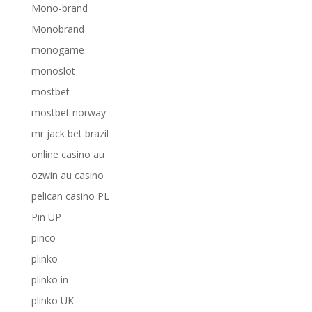
Mono-brand
Monobrand
monogame
monoslot
mostbet
mostbet norway
mr jack bet brazil
online casino au
ozwin au casino
pelican casino PL
Pin UP
pinco
plinko
plinko in
plinko UK