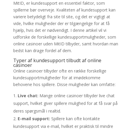
MitID, er kundesupport en essentiel faktor, som
spillerne bør overveje. Kvaliteten af kundesupport kan
variere betydeligt fra site til site, og det er vigtigt at
vide, hvilke muligheder der er tilgængelige for at få
hjælp, hvis det er nødvendigt. I denne artikel vil vi
udforske de forskellige kundesupportmuligheder, som
online casinoer uden MitID tilbyder, samt hvordan man
bedst kan drage fordel af dem.
Typer af kundesupport tilbudt af online
casinoer
Online casinoer tilbyder ofte en række forskellige
kundesupportmuligheder for at imødekomme
behovene hos spillere. Disse muligheder kan omfatte:
Live chat:
Mange online casinoer tilbyder live chat
support, hvilket giver spillere mulighed for at få svar på
deres spørgsmål i realtid.
E-mail support:
Spillere kan ofte kontakte
kundesupport via e-mail, hvilket er praktisk til mindre