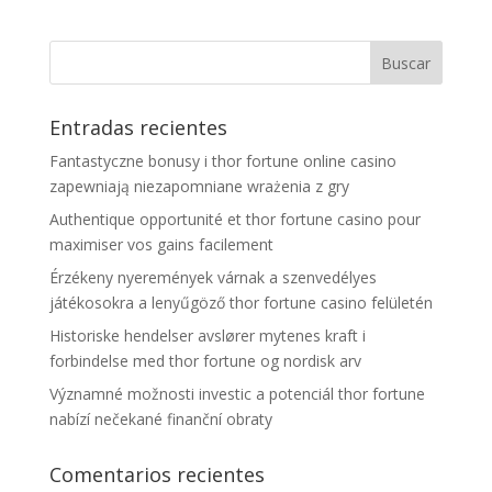
Entradas recientes
Fantastyczne bonusy i thor fortune online casino
zapewniają niezapomniane wrażenia z gry
Authentique opportunité et thor fortune casino pour
maximiser vos gains facilement
Érzékeny nyeremények várnak a szenvedélyes
játékosokra a lenyűgöző thor fortune casino felületén
Historiske hendelser avslører mytenes kraft i
forbindelse med thor fortune og nordisk arv
Významné možnosti investic a potenciál thor fortune
nabízí nečekané finanční obraty
Comentarios recientes