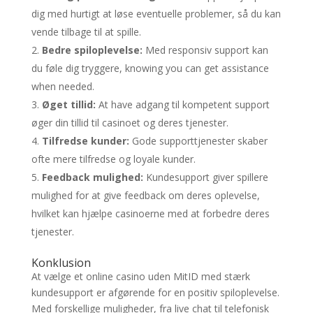
dig med hurtigt at løse eventuelle problemer, så du kan
vende tilbage til at spille.
Bedre spiloplevelse:
Med responsiv support kan
du føle dig tryggere, knowing you can get assistance
when needed.
Øget tillid:
At have adgang til kompetent support
øger din tillid til casinoet og deres tjenester.
Tilfredse kunder:
Gode supporttjenester skaber
ofte mere tilfredse og loyale kunder.
Feedback mulighed:
Kundesupport giver spillere
mulighed for at give feedback om deres oplevelse,
hvilket kan hjælpe casinoerne med at forbedre deres
tjenester.
Konklusion
At vælge et online casino uden MitID med stærk
kundesupport er afgørende for en positiv spiloplevelse.
Med forskellige muligheder, fra live chat til telefonisk