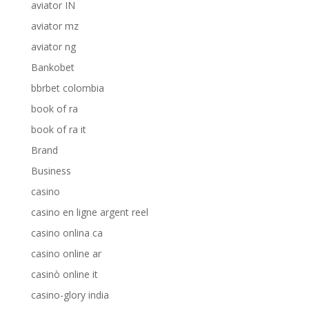
aviator IN
aviator mz
aviator ng
Bankobet
bbrbet colombia
book of ra
book of ra it
Brand
Business
casino
casino en ligne argent reel
casino onlina ca
casino online ar
casinò online it
casino-glory india