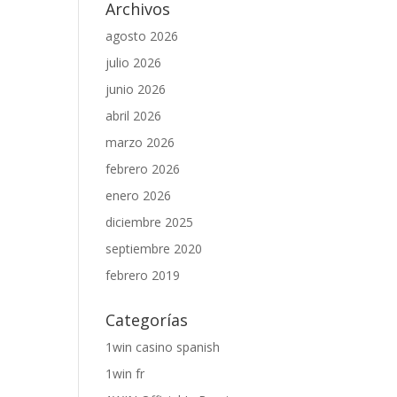
Archivos
agosto 2026
julio 2026
junio 2026
abril 2026
marzo 2026
febrero 2026
enero 2026
diciembre 2025
septiembre 2020
febrero 2019
Categorías
1win casino spanish
1win fr