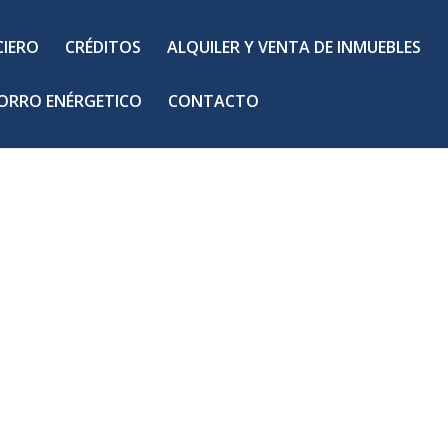
CIERO
CRÉDITOS
ALQUILER Y VENTA DE INMUEBLES
ORRO ENÉRGETICO
CONTACTO