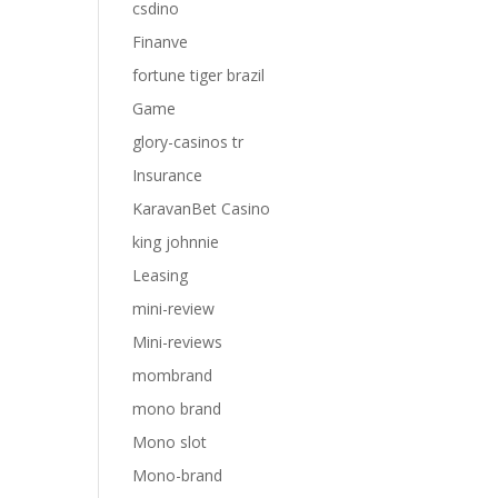
csdino
Finanve
fortune tiger brazil
Game
glory-casinos tr
Insurance
KaravanBet Casino
king johnnie
Leasing
mini-review
Mini-reviews
mombrand
mono brand
Mono slot
Mono-brand