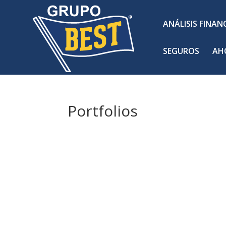
ANÁLISIS FINAN
SEGUROS
AH
Portfolios