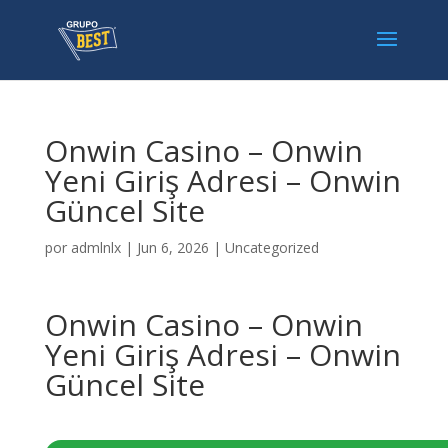
Onwin Casino – Onwin
Yeni Giriş Adresi – Onwin
Güncel Site
por
admlnlx
|
Jun 6, 2026
|
Uncategorized
Onwin Casino – Onwin
Yeni Giriş Adresi – Onwin
Güncel Site