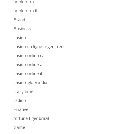
book of ra
book of ra it
Brand
Business
casino
casino en ligne argent reel
casino onlina ca
casino online ar
casinò online it
casino-glory india
crazy time
csdino
Finanve
fortune tiger brazil
Game