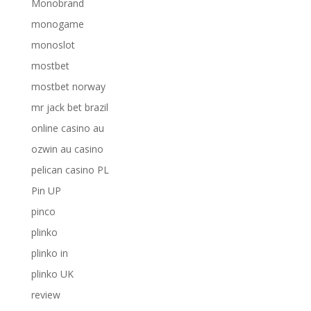
Monobrand
monogame
monoslot
mostbet
mostbet norway
mr jack bet brazil
online casino au
ozwin au casino
pelican casino PL
Pin UP
pinco
plinko
plinko in
plinko UK
review