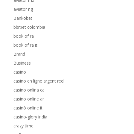
aviator mz
aviator ng
Bankobet
bbrbet colombia
book of ra
book of ra it
Brand
Business
casino
casino en ligne argent reel
casino onlina ca
casino online ar
casinò online it
casino-glory india
crazy time