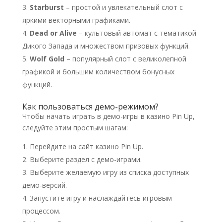
Starburst
– простой и увлекательный слот с
яркими векторными графиками.
Dead or Alive
– культовый автомат с тематикой
Дикого Запада и множеством призовых функций.
Wolf Gold
– популярный слот с великолепной
графикой и большим количеством бонусных
функций.
Как пользоваться демо-режимом?
Чтобы начать играть в демо-игры в казино Pin Up,
следуйте этим простым шагам:
Перейдите на сайт казино Pin Up.
Выберите раздел с демо-играми.
Выберите желаемую игру из списка доступных
демо-версий.
Запустите игру и наслаждайтесь игровым
процессом.