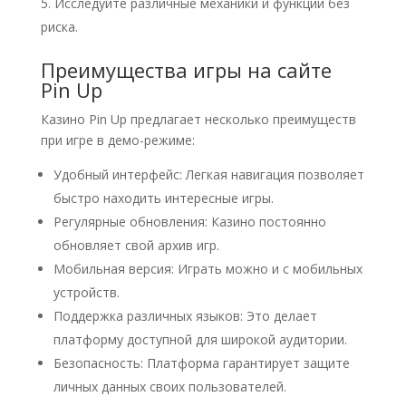
Исследуйте различные механики и функции без
риска.
Преимущества игры на сайте
Pin Up
Казино Pin Up предлагает несколько преимуществ
при игре в демо-режиме:
Удобный интерфейс: Легкая навигация позволяет
быстро находить интересные игры.
Регулярные обновления: Казино постоянно
обновляет свой архив игр.
Мобильная версия: Играть можно и с мобильных
устройств.
Поддержка различных языков: Это делает
платформу доступной для широкой аудитории.
Безопасность: Платформа гарантирует защите
личных данных своих пользователей.