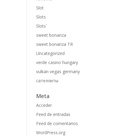
Slot
Slots
Slots`
sweet bonanza
sweet bonanza TR
Uncategorized
verde casino hungary
vulkan vegas germany
сателлиты
Meta
Acceder
Feed de entradas
Feed de comentarios
WordPress.org