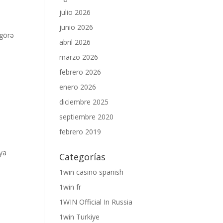
julio 2026
junio 2026
 görə
abril 2026
marzo 2026
febrero 2026
enero 2026
diciembre 2025
septiembre 2020
febrero 2019
aya
Categorías
1win casino spanish
1win fr
1WIN Official In Russia
1win Turkiye