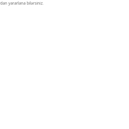
dan yararlana bilərsiniz.