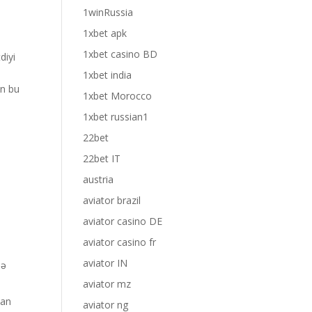
1winRussia
1xbet apk
1xbet casino BD
diyi
1xbet india
an bu
1xbet Morocco
1xbet russian1
22bet
22bet IT
austria
aviator brazil
aviator casino DE
aviator casino fr
aviator IN
lə
aviator mz
dan
aviator ng