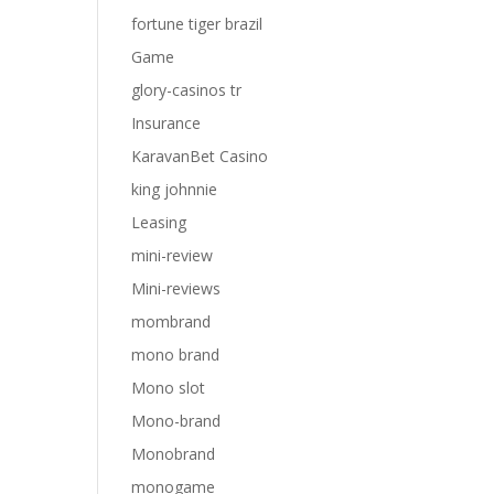
fortune tiger brazil
Game
glory-casinos tr
Insurance
KaravanBet Casino
king johnnie
Leasing
mini-review
Mini-reviews
mombrand
mono brand
Mono slot
Mono-brand
Monobrand
monogame