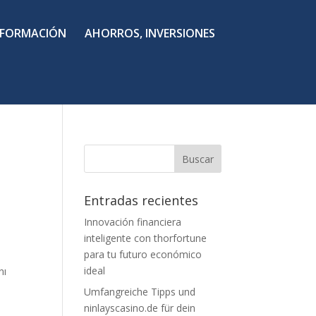
FORMACIÓN
AHORROS, INVERSIONES
Entradas recientes
Innovación financiera
inteligente con thorfortune
para tu futuro económico
ideal
nı
Umfangreiche Tipps und
ninlayscasino.de für dein