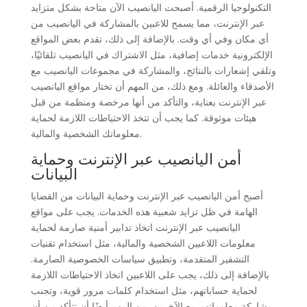
التكنولوجيا الرقمية. أصبحت اليانصيب الآن متاحة بشكل متزايد
عبر الإنترنت، مما يسمح للاعبين بالمشاركة في اليانصيب من
أي مكان وفي أي وقت. بالإضافة إلى ذلك، تقدم بعض المواقع
الإلكترونية خدمات إضافية، مثل الاشتراك في اليانصيب تلقائيًا،
وتلقي إشعارات بالنتائج، والمشاركة في مجموعات اليانصيب مع
الأصدقاء والعائلة. ومع ذلك، من المهم أن تختار مواقع اليانصيب
عبر الإنترنت بعناية، والتأكد من أنها مرخصة ومنظمة من قبل
هيئات موثوقة. كما يجب أن تتخذ الاحتياطات اللازمة لحماية
معلوماتك الشخصية والمالية.
أمن اليانصيب عبر الإنترنت وحماية
البيانات
أصبح أمن اليانصيب عبر الإنترنت وحماية البيانات من القضايا
الهامة في ظل تزايد شعبية هذه الخدمات. يجب على مواقع
اليانصيب عبر الإنترنت اتخاذ تدابير أمنية صارمة لحماية
معلومات اللاعبين الشخصية والمالية، مثل استخدام تقنيات
التشفير المتقدمة، وتطبيق سياسات الخصوصية الصارمة.
بالإضافة إلى ذلك، يجب على اللاعبين اتخاذ الاحتياطات اللازمة
لحماية حساباتهم، مثل استخدام كلمات مرور قوية، وتجنب
مشاركة معلوماتهم مع الآخرين. من المهم أيضًا أن تتأكد من أن