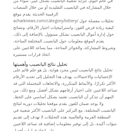
في عالم اليوم، تتزايد شعبية اليانصيب بشكل كبير، سواء من
خلال المشاركة في اليانصيب التقليدية أو من خلال المنصات
الرقمية الحديثة. يقدم موقع
acharknews.com/category/lottery/ تحليلات مفصلة حول
كيفية زيادة فرص الفوز، واستراتيجيات اختيار الأرقام، ونصائح
حول إدارة أموال اليانصيب بشكل مسؤول. بالإضافة إلى ذلك،
يقدم الموقع معلومات حول اليانصيب المختلفة المتاحة،
وشروط المشاركة، والجوائز المتاحة، مما يساعد اللاعبين على
اتخاذ قرارات مستنيرة.
تحليل نتائج اليانصيب وأهميتها
تحليل نتائج اليانصيب ليس مجرد هواية، بل هو علم قائم على
الإحصائيات والاحتمالات. يهدف هذا التحليل إلى تحديد الأرقام
الأكثر تكرارًا، والأنماط المتكررة، والاتجاهات المحتملة التي قد
تساعد اللاعبين على اختيار أرقامهم بشكل أفضل. ومع ذلك، من
المهم أن نتذكر أن اليانصيب تعتمد بشكل أساسي على الحظ،
ولا يوجد ضمان للفوز. يقدم موقعنا تحليلات دورية لنتائج
اليانصيب المختلفة، مع التركيز على اليانصيب الأكثر شعبية في
المنطقة العربية والعالمية. هذه التحليلات لا تهدف إلى تقديم
تنبؤات أكيدة، بل إلى توفير معلومات إضافية قد تساعد اللاعبين
على اتخاذ قرارات أفضل.