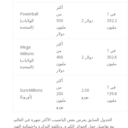
أكثر
1 في
من
Powerball
292.2
2 دولار
500
(الولايات
مليون
مليون
المتحدة)
دولار
أكثر
Mega
1 في
من
Millions
302.6
2 دولار
400
(الولايات
مليون
مليون
المتحدة)
دولار
أكثر
1 في
من
EuroMillions
2.50
200
139.8
يورو
(أوروبا)
مليون
مليون
يورو
الجدول السابق يعرض بعض اليانصيب الأكثر شهرة في العالم،
مع تفاصيل حول الجوائز الكبرى وتكلفة التذكرة واحتمالية الفوز