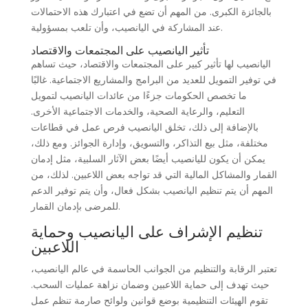
بالجائزة الكبرى. من المهم أن تضع في اعتبارك هذه الاحتمالات
عند المشاركة في اليانصيب، وأن تلعب بمسؤولية.
تأثير اليانصيب على المجتمعات والاقتصاد
اليانصيب لها تأثير كبير على المجتمعات والاقتصاد، حيث تساهم
في توفير التمويل للعديد من البرامج والمشاريع الاجتماعية. غالبًا
ما تخصص الحكومات جزءًا من عائدات اليانصيب لتمويل
التعليم، والرعاية الصحية، والخدمات الاجتماعية الأخرى.
بالإضافة إلى ذلك، تخلق اليانصيب فرص عمل في قطاعات
مختلفة، مثل بيع التذاكر، والتسويق، وإدارة الجوائز. ومع ذلك،
يمكن أن يكون لليانصيب أيضًا بعض الآثار السلبية، مثل إدمان
القمار والمشاكل المالية التي قد تواجه بعض اللاعبين. لذلك، من
المهم أن يتم تنظيم اليانصيب بشكل فعال، وأن يتم توفير الدعم
للمرضى بإدمان القمار.
تنظيم الإشراف على اليانصيب وحماية
اللاعبين
تعتبر الرقابة والتنظيم من الجوانب الحاسمة في عالم اليانصيب،
حيث تهدف إلى حماية اللاعبين وضمان نزاهة عمليات السحب.
تقوم الهيئات التنظيمية بوضع قوانين ولوائح صارمة تنظم عمل