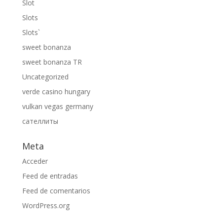
Slot
Slots
Slots`
sweet bonanza
sweet bonanza TR
Uncategorized
verde casino hungary
vulkan vegas germany
сателлиты
Meta
Acceder
Feed de entradas
Feed de comentarios
WordPress.org