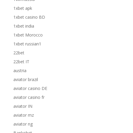
1xbet apk
1xbet casino BD
1xbet india
1xbet Morocco
1xbet russian1
22bet
22bet IT
austria
aviator brazil
aviator casino DE
aviator casino fr
aviator IN
aviator mz
aviator ng
Bankobet