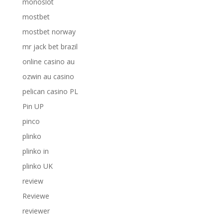
monoslot
mostbet
mostbet norway
mr jack bet brazil
online casino au
ozwin au casino
pelican casino PL
Pin UP
pinco
plinko
plinko in
plinko UK
review
Reviewe
reviewer