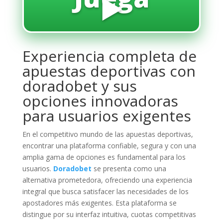
▶️
Experiencia completa de
apuestas deportivas con
doradobet y sus
opciones innovadoras
para usuarios exigentes
En el competitivo mundo de las apuestas deportivas,
encontrar una plataforma confiable, segura y con una
amplia gama de opciones es fundamental para los
usuarios.
Doradobet
se presenta como una
alternativa prometedora, ofreciendo una experiencia
integral que busca satisfacer las necesidades de los
apostadores más exigentes. Esta plataforma se
distingue por su interfaz intuitiva, cuotas competitivas