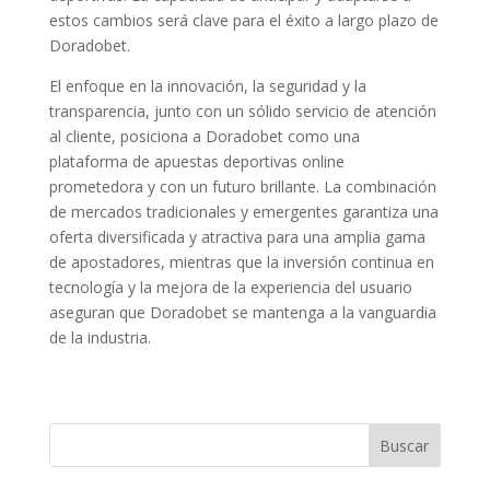
estos cambios será clave para el éxito a largo plazo de
Doradobet.
El enfoque en la innovación, la seguridad y la
transparencia, junto con un sólido servicio de atención
al cliente, posiciona a Doradobet como una
plataforma de apuestas deportivas online
prometedora y con un futuro brillante. La combinación
de mercados tradicionales y emergentes garantiza una
oferta diversificada y atractiva para una amplia gama
de apostadores, mientras que la inversión continua en
tecnología y la mejora de la experiencia del usuario
aseguran que Doradobet se mantenga a la vanguardia
de la industria.