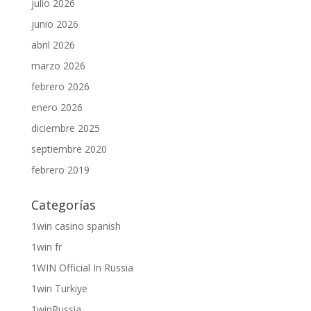
julio 2026
junio 2026
abril 2026
marzo 2026
febrero 2026
enero 2026
diciembre 2025
septiembre 2020
febrero 2019
Categorías
1win casino spanish
1win fr
1WIN Official In Russia
1win Turkiye
1winRussia