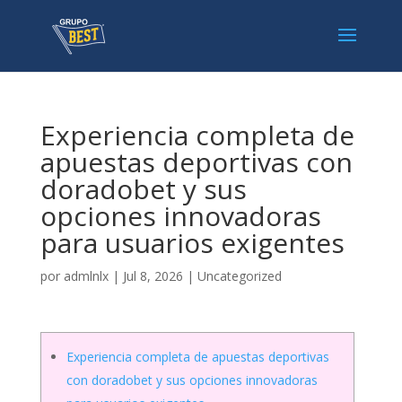
Experiencia completa de
apuestas deportivas con
doradobet y sus
opciones innovadoras
para usuarios exigentes
por
admlnlx
|
Jul 8, 2026
|
Uncategorized
Experiencia completa de apuestas deportivas
con doradobet y sus opciones innovadoras