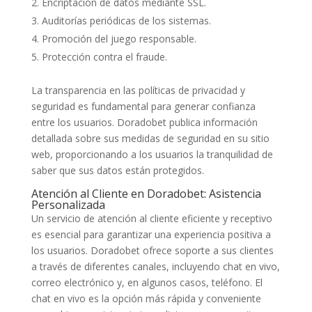
Encriptación de datos mediante SSL.
Auditorías periódicas de los sistemas.
Promoción del juego responsable.
Protección contra el fraude.
La transparencia en las políticas de privacidad y
seguridad es fundamental para generar confianza
entre los usuarios. Doradobet publica información
detallada sobre sus medidas de seguridad en su sitio
web, proporcionando a los usuarios la tranquilidad de
saber que sus datos están protegidos.
Atención al Cliente en Doradobet: Asistencia
Personalizada
Un servicio de atención al cliente eficiente y receptivo
es esencial para garantizar una experiencia positiva a
los usuarios. Doradobet ofrece soporte a sus clientes
a través de diferentes canales, incluyendo chat en vivo,
correo electrónico y, en algunos casos, teléfono. El
chat en vivo es la opción más rápida y conveniente