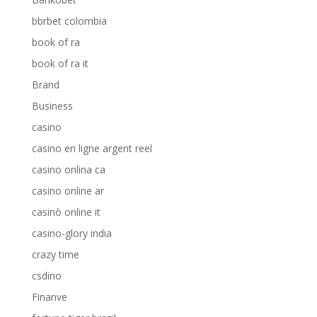
bbrbet colombia
book of ra
book of ra it
Brand
Business
casino
casino en ligne argent reel
casino onlina ca
casino online ar
casinò online it
casino-glory india
crazy time
csdino
Finanve