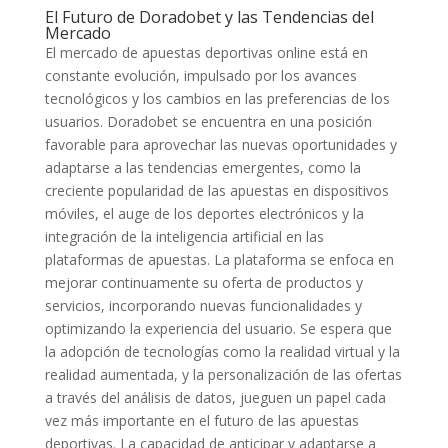
El Futuro de Doradobet y las Tendencias del
Mercado
El mercado de apuestas deportivas online está en
constante evolución, impulsado por los avances
tecnológicos y los cambios en las preferencias de los
usuarios. Doradobet se encuentra en una posición
favorable para aprovechar las nuevas oportunidades y
adaptarse a las tendencias emergentes, como la
creciente popularidad de las apuestas en dispositivos
móviles, el auge de los deportes electrónicos y la
integración de la inteligencia artificial en las
plataformas de apuestas. La plataforma se enfoca en
mejorar continuamente su oferta de productos y
servicios, incorporando nuevas funcionalidades y
optimizando la experiencia del usuario. Se espera que
la adopción de tecnologías como la realidad virtual y la
realidad aumentada, y la personalización de las ofertas
a través del análisis de datos, jueguen un papel cada
vez más importante en el futuro de las apuestas
deportivas. La capacidad de anticipar y adaptarse a