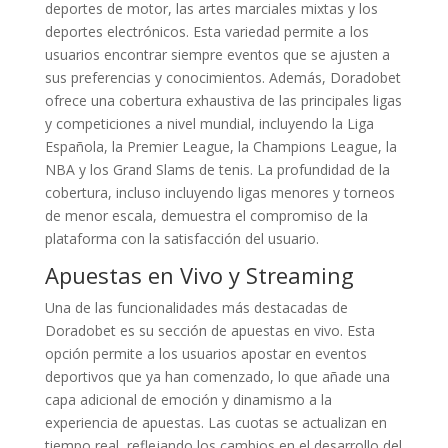
deportes de motor, las artes marciales mixtas y los
deportes electrónicos. Esta variedad permite a los
usuarios encontrar siempre eventos que se ajusten a
sus preferencias y conocimientos. Además, Doradobet
ofrece una cobertura exhaustiva de las principales ligas
y competiciones a nivel mundial, incluyendo la Liga
Española, la Premier League, la Champions League, la
NBA y los Grand Slams de tenis. La profundidad de la
cobertura, incluso incluyendo ligas menores y torneos
de menor escala, demuestra el compromiso de la
plataforma con la satisfacción del usuario.
Apuestas en Vivo y Streaming
Una de las funcionalidades más destacadas de
Doradobet es su sección de apuestas en vivo. Esta
opción permite a los usuarios apostar en eventos
deportivos que ya han comenzado, lo que añade una
capa adicional de emoción y dinamismo a la
experiencia de apuestas. Las cuotas se actualizan en
tiempo real, reflejando los cambios en el desarrollo del