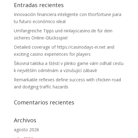
Entradas recientes
Innovación financiera inteligente con thorfortune para
tu futuro económico ideal
Umfangreiche Tipps und ninlayscasino.de für dein
sicheres Online-Glücksspiel
Detailed coverage of https://casinodays-in.net and
exciting casino experiences for players
Šikovná taktika a štěstí v plinko game vám odhalí cestu
k největším odměnám a vzrušující zábavě
Remarkable reflexes define success with chicken road
and dodging traffic hazards
Comentarios recientes
Archivos
agosto 2026