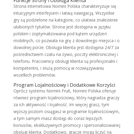
Funkcje Strony i Obsługa Klienta
Strona internetowa Nomini Polska charakteryzuje się
intuicyjnym interfejsem i łatwą nawigacją. Wszystkie
gry są podzielone na kategorie, co ułatwia znalezienie
ulubionych tytułów. Strona jest dostępna w języku
polskim i zoptymalizowana pod kątem urządzeń
mobilnych, co pozwala na grę z dowolnego miejsca i o
dowolnej porze. Obsługa klienta jest dostępna 24/7 za
pośrednictwem czatu na żywo, poczty elektronicznej i
telefonu. Pracownicy obsługi klienta są profesjonalni i
kompetentni, i służą pomocą w rozwiązywaniu
wszelkich problemów.
Program Lojalnościowy i Dodatkowe Korzyści
Oprócz systemu Nomini Fruit, Nomini Polska oferuje
również program lojalnościowy, który nagradza graczy
za ich aktywność i lojalność. Im więcej grasz, tym
wyższy poziom osiągasz w programie lojalnościowym,
a tym samym masz dostęp do coraz lepszych
bonusów, ekskluzywnych promocji i spersonalizowanej
obsługi klienta. Dodatkowo, gracze mogą liczyć na