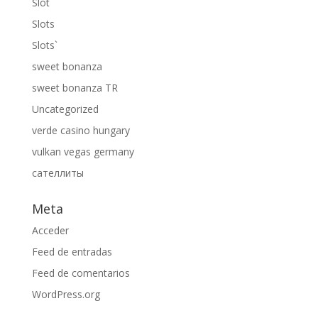
Slot
Slots
Slots`
sweet bonanza
sweet bonanza TR
Uncategorized
verde casino hungary
vulkan vegas germany
сателлиты
Meta
Acceder
Feed de entradas
Feed de comentarios
WordPress.org