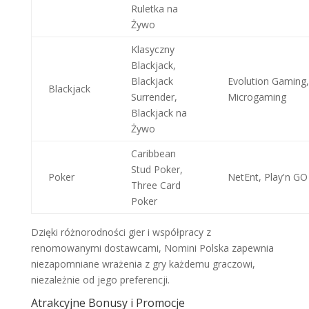
Ruletka na
Żywo
Klasyczny
Blackjack,
Blackjack
Evolution Gaming,
Blackjack
Surrender,
Microgaming
Blackjack na
Żywo
Caribbean
Stud Poker,
Poker
NetEnt, Play'n GO
Three Card
Poker
Dzięki różnorodności gier i współpracy z
renomowanymi dostawcami, Nomini Polska zapewnia
niezapomniane wrażenia z gry każdemu graczowi,
niezależnie od jego preferencji.
Atrakcyjne Bonusy i Promocje