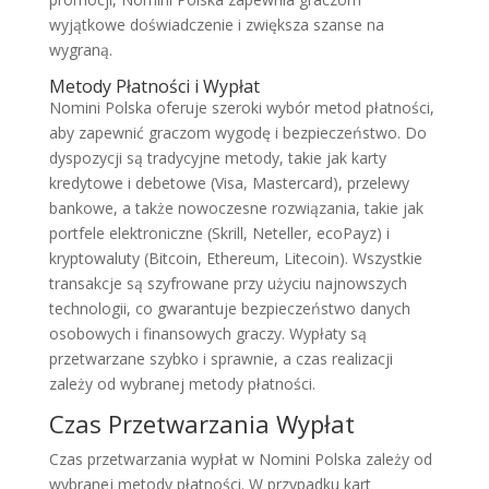
wyjątkowe doświadczenie i zwiększa szanse na
wygraną.
Metody Płatności i Wypłat
Nomini Polska oferuje szeroki wybór metod płatności,
aby zapewnić graczom wygodę i bezpieczeństwo. Do
dyspozycji są tradycyjne metody, takie jak karty
kredytowe i debetowe (Visa, Mastercard), przelewy
bankowe, a także nowoczesne rozwiązania, takie jak
portfele elektroniczne (Skrill, Neteller, ecoPayz) i
kryptowaluty (Bitcoin, Ethereum, Litecoin). Wszystkie
transakcje są szyfrowane przy użyciu najnowszych
technologii, co gwarantuje bezpieczeństwo danych
osobowych i finansowych graczy. Wypłaty są
przetwarzane szybko i sprawnie, a czas realizacji
zależy od wybranej metody płatności.
Czas Przetwarzania Wypłat
Czas przetwarzania wypłat w Nomini Polska zależy od
wybranej metody płatności. W przypadku kart