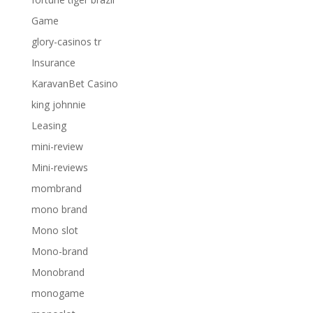
Game
glory-casinos tr
Insurance
KaravanBet Casino
king johnnie
Leasing
mini-review
Mini-reviews
mombrand
mono brand
Mono slot
Mono-brand
Monobrand
monogame