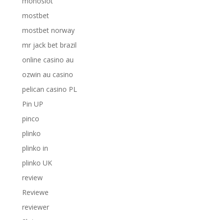
monoslot
mostbet
mostbet norway
mr jack bet brazil
online casino au
ozwin au casino
pelican casino PL
Pin UP
pinco
plinko
plinko in
plinko UK
review
Reviewe
reviewer